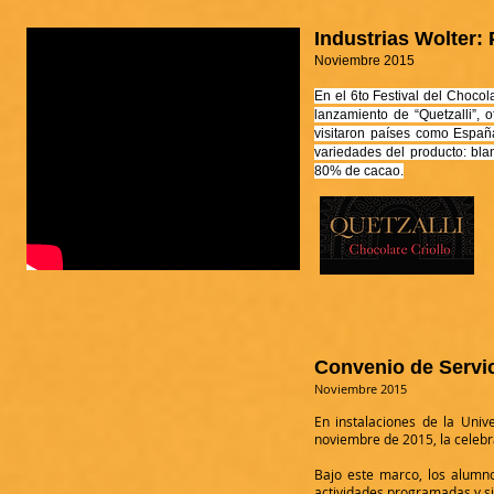
Industrias Wolter:
Noviembre 2015
En el 6to Festival del Chocol
lanzamiento de “Quetzalli”, 
visitaron países como España,
variedades del producto: bl
80% de cacao.
Convenio de Servi
Noviembre 2015
En instalaciones de la Uni
noviembre de 2015, la celebr
Bajo este marco, los alumno
actividades programadas y s