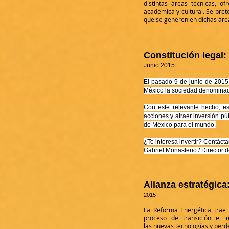
distintas áreas técnicas, of
académica y cultural. Se pret
que se generen en dichas áre
Constitución legal:
Junio 2015
El pasado 9 de junio de 2015
México la sociedad denominada
Con este relevante hecho, es
acciones y atraer inversión pú
de México para el mundo.
¿Te interesa invertir? Contáct
Gabriel Monasterio / Director 
Alianza estratégic
2015
La Reforma Energética trae 
proceso de transición e i
las nuevas tecnologías y perd