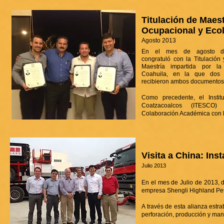
Titulación de Maest
Ocupacional y Eco
Agosto 2013
En el mes de agosto d
congratuló con la Titulación
Maestría impartida por l
Coahuila, en la que dos 
recibieron ambos documentos
Como precedente, el Instit
Coatzacoalcos (ITESCO
Colaboración Académica con 
Visita a China: In
Julio 2013
En el mes de Julio de 2013, 
empresa Shengli Highland Pet
A través de esta alianza estr
perforación, producción y man