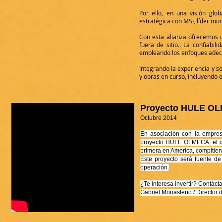
Por ello, en una visión glo
estratégica con MSI, líder mun
Con esta alianza ofrecemos un
fuera de sitio.. La confiabil
empleando los enfoques adecua
Integrando la experiencia y so
y obras en curso, incluyendo 
Proyecto HULE O
Octubre 2014
En asociación con la empres
proyecto HULE OLMECA, el cua
primera en América, compitie
Este proyecto será fuente de
operación.
¿Te interesa invertir? Contáct
Gabriel Monasterio / Director 