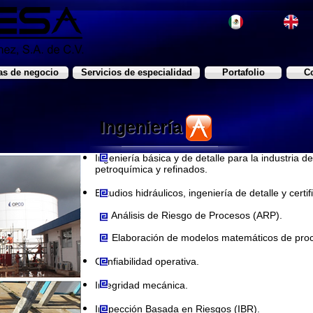
as de negocio
Servicios de especialidad
Portafolio
C
Ingeniería
Ingeniería básica y de detalle para la industria d
petroquímica y refinados.
Estudios hidráulicos, ingeniería de detalle y certi
Análisis de Riesgo de Procesos (ARP).
Elaboración de modelos matemáticos de proc
Confiabilidad operativa.
Integridad mecánica.
Inspección Basada en Riesgos (IBR).